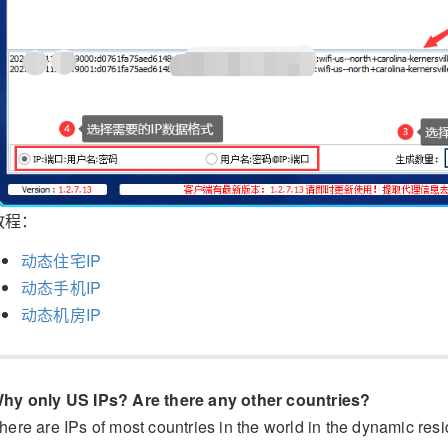
教程：
动态住宅IP
动态手机IP
动态机房IP
hy only US IPs? Are there any other countries?
here are IPs of most countries in the world in the dynamic resid