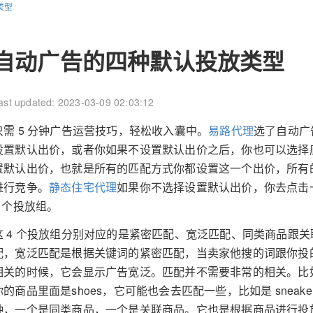
类型
自动广告的四种默认投放类型
ast updated: 2023-03-09 02:03:12
只需 5 分钟广告运营技巧，轻松收入囊中。
易路代理
选了自动广
设置默认出价，或者你如果不设置默认出价之后，你也可以选择
置默认出价，也就是所有的匹配方式你都设置这一个出价，所有的都
进行竞争。
静态住宅代理
如果你不选择设置默认出价，你去点击
4 个投放组。
这 4 个投放组分别对应的是紧密匹配、宽泛匹配、同类商品跟关
配，宽泛匹配是根据关键词的紧密匹配，当卖家他搜的词跟你投
相关的时候，它会显示广告宽泛。匹配并不需要非常的相关。比如
你的商品里面是shoes，它可能也会去匹配一些，比如是 sneak
种，一个是同类商品，一个是关联商品。它也是根据商品进行投