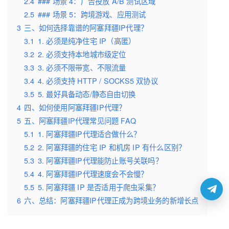
2.4
### 场景 4：广告投放 A/B 测试区域
2.5
### 场景 5：跨境游戏、应用测试
3
三、如何选择靠谱的阿塞拜疆IP代理？
3.1
1. 必须是纯净住宅 IP（高匿）
3.2
2. 必须支持本地城市级定位
3.3
3. 必须不限带宽、不限流量
3.4
4. 必须支持 HTTP / SOCKS5 双协议
3.5
5. 最好具备动态/静态自由切换
4
四、如何使用阿塞拜疆IP代理？
5
五、阿塞拜疆IP代理常见问题 FAQ
5.1
1. 阿塞拜疆IP代理适合做什么？
5.2
2. 阿塞拜疆的住宅 IP 和机房 IP 有什么区别？
5.3
3. 阿塞拜疆IP代理能防止账号关联吗？
5.4
4. 阿塞拜疆IP代理速度会不会慢？
5.5
5. 阿塞拜疆 IP 是否适用于爬虫采集？
6
六、总结：阿塞拜疆IP代理正成为跨境业务的新增长点