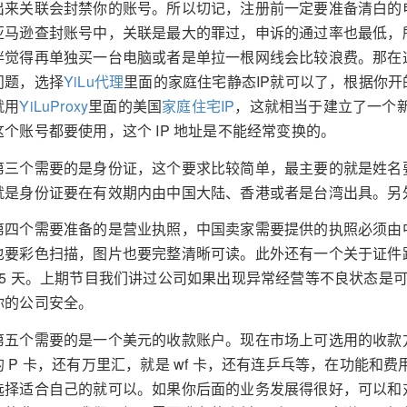
出来关联会封禁你的账号。所以切记，注册前一定要准备清白的电
亚马逊查封账号中，关联是最大的罪过，申诉的通过率也最低，
伴觉得再单独买一台电脑或者是单拉一根网线会比较浪费。那在
问题，选择
YiLu代理
里面的家庭住宅静态IP就可以了，根据你
就用
YiLuProxy
里面的美国
家庭住宅IP
，这就相当于建立了一个新
这个账号都要使用，这个 IP 地址是不能经常变换的。
第三个需要的是身份证，这个要求比较简单，最主要的就是姓名
就是身份证要在有效期内由中国大陆、香港或者是台湾出具。另
第四个需要准备的是营业执照，中国卖家需要提供的执照必须由
也要彩色扫描，图片也要完整清晰可读。此外还有一个关于证件距
45 天。上期节目我们讲过公司如果出现异常经营等不良状态是
你的公司安全。
第五个需要的是一个美元的收款账户。现在市场上可选用的收款
的 P 卡，还有万里汇，就是 wf 卡，还有连乒乓等，在功能
选择适合自己的就可以。如果你后面的业务发展得很好，可以和