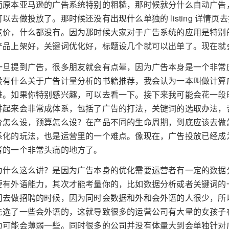
而原本亚马逊的广告系统特别的粗糙，那时候就分什么自动广告
可以去做投放了。那时候还没有出现什么单独的 listing 详
竞价，什么都没有。因为那时候大家对于广告系统的应用是特别
产品上架好，关键词优化好，标题设几个就可以出单了。现在就
一旦提到广告，很多朋友就会有点晕，因为广告本身是一个非常
没有什么关于广告计量分析的书籍推荐，我会认为一本叫做计算
难。如果你特别感兴趣，可以去看一下。接下来我可能会花一段
讲起来会非常成体系，包括了广告的打法，关键词的选取办法，否定词怎么
价怎么设，预算怎么设？在产品不同的生命周期，到底应该去做
系化的玩法，也是运营里的一个难点。像现在，广告投放已经成
者的一个非常头痛的地方了。
为什么这么讲？是因为广告本身的优化需要运营者有一定的数据
要有外语能力，其次才能考量你的，比如数据分析或者关键词的
司去做招聘的时候，因为同时会数据和外和会外语的人很少，所
先选了一些会外语的，这就导致很多的运营公司有大量的女孩子
力可能会薄弱一些。同时很多的公司并没有体量大到会单独针对