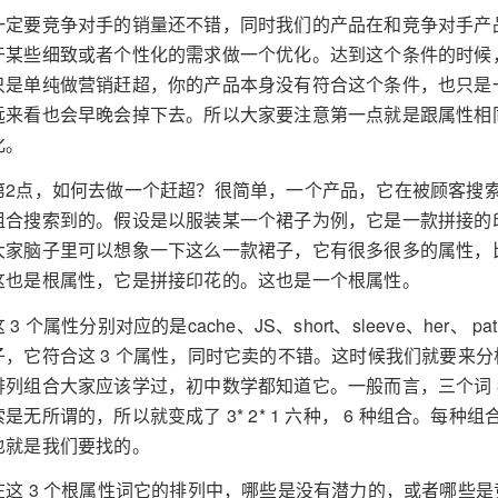
一定要竞争对手的销量还不错，同时我们的产品在和竞争对手产
于某些细致或者个性化的需求做一个优化。达到这个条件的时候
只是单纯做营销赶超，你的产品本身没有符合这个条件，也只是
远来看也会早晚会掉下去。所以大家要注意第一点就是跟属性相
化。
第2点，如何去做一个赶超？很简单，一个产品，它在被顾客搜
组合搜索到的。假设是以服装某一个裙子为例，它是一款拼接的
大家脑子里可以想象一下这么一款裙子，它有很多很多的属性，
这也是根属性，它是拼接印花的。这也是一个根属性。
这 3 个属性分别对应的是cache、JS、short、sleeve、her、
子，它符合这 3 个属性，同时它卖的不错。这时候我们就要来分
排列组合大家应该学过，初中数学都知道它。一般而言，三个词 3* 3
索是无所谓的，所以就变成了 3* 2* 1 六种， 6 种组合。
也就是我们要找的。
在这 3 个根属性词它的排列中，哪些是没有潜力的，或者哪些