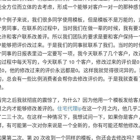
能全方位而立体的去考虑，形成一个能够对客户一对一的那种感
举个例子来说，我们很多同学使用模板，但是模板不是万能的，
个男同事，在联系的过程中，当时我们在做一辈的时候，我有要
允许和客户联系改差评。所以我们团队的要求是要和客户保持一
户能够把评价改过来。于是我们的同事就联系了我们。当时的时
个同事的日报表里边一定要写一项，我今天联系了几个客户，改
的过程中每天写的，今天联系了 10 个客户，修改过来的评价是0
是0，他的修改过来的评价永远都是0。这样我就觉得很诧异的
的，总会有一些比例消费者会帮你去修改评价的。于是我就查看
录。
看完之后我就彻底的震惊了，为什么？因为他用一个模板发给客户
月之内才能够修改差评的。
住宅代理ip
在这一个月之内，他几乎
了二三十次。在这样一种情况下，我想试问一下，如果你是客户
拜，有可能第一次对你来说是一个全新的，你有可能还帮他修改
如果第二次、第 20 次收到一个同样的模板，你还会去修改吗