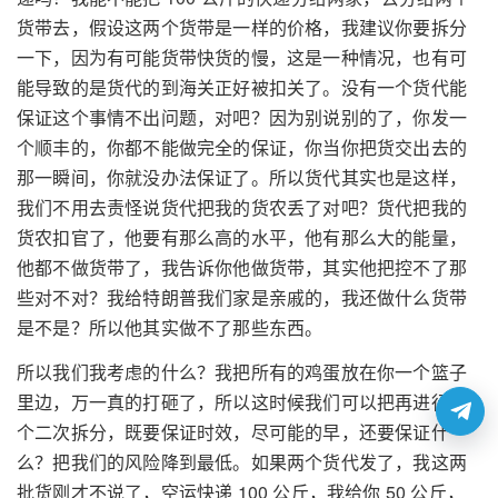
货带去，假设这两个货带是一样的价格，我建议你要拆分
一下，因为有可能货带快货的慢，这是一种情况，也有可
能导致的是货代的到海关正好被扣关了。没有一个货代能
保证这个事情不出问题，对吧？因为别说别的了，你发一
个顺丰的，你都不能做完全的保证，你当你把货交出去的
那一瞬间，你就没办法保证了。所以货代其实也是这样，
我们不用去责怪说货代把我的货农丢了对吧？货代把我的
货农扣官了，他要有那么高的水平，他有那么大的能量，
他都不做货带了，我告诉你他做货带，其实他把控不了那
些对不对？我给特朗普我们家是亲戚的，我还做什么货带
是不是？所以他其实做不了那些东西。
所以我们我考虑的什么？我把所有的鸡蛋放在你一个篮子
里边，万一真的打砸了，所以这时候我们可以把再进行一
个二次拆分，既要保证时效，尽可能的早，还要保证什
么？把我们的风险降到最低。如果两个货代发了，我这两
批货刚才不说了，空运快递 100 公斤，我给你 50 公斤，