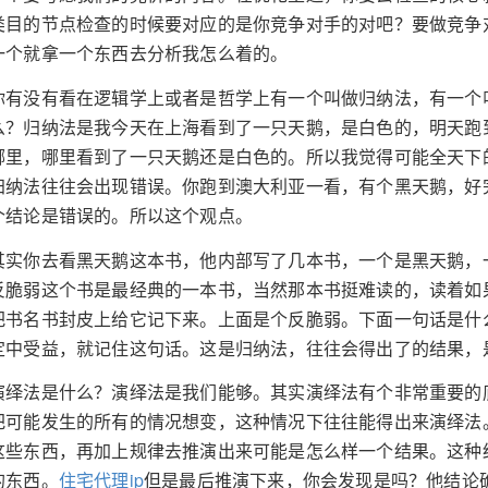
类目的节点检查的时候要对应的是你竞争对手的对吧？要做竞争
一个就拿一个东西去分析我怎么着的。
你有没有看在逻辑学上或者是哲学上有一个叫做归纳法，有一个
么？归纳法是我今天在上海看到了一只天鹅，是白色的，明天跑
哪里，哪里看到了一只天鹅还是白色的。所以我觉得可能全天下
归纳法往往会出现错误。你跑到澳大利亚一看，有个黑天鹅，好
个结论是错误的。所以这个观点。
其实你去看黑天鹅这本书，他内部写了几本书，一个是黑天鹅，
反脆弱这个书是最经典的一本书，当然那本书挺难读的，读着如
把书名书封皮上给它记下来。上面是个反脆弱。下面一句话是什
定中受益，就记住这句话。这是归纳法，往往会得出了的结果，
演绎法是什么？演绎法是我们能够。其实演绎法有个非常重要的
把可能发生的所有的情况想变，这种情况下往往能得出来演绎法
这些东西，再加上规律去推演出来可能是怎么样一个结果。这种
的东西。
住宅代理ip
但是最后推演下来，你会发现是吗？他结论